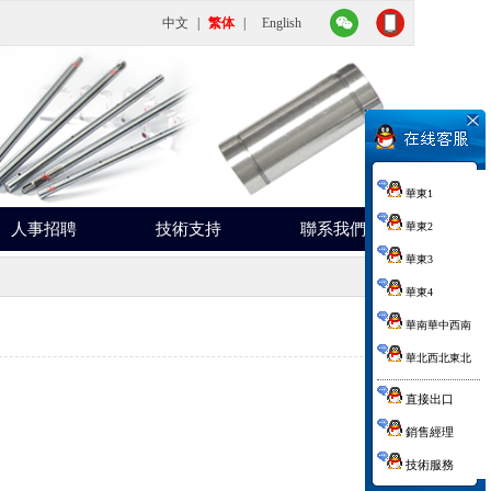
中文
|
繁体
|
English
華東1
人事招聘
技術支持
聯系我們
華東2
華東3
華東4
華南華中西南
華北西北東北
直接出口
銷售經理
技術服務