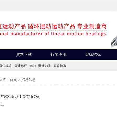
資料下載
行業應用
采購招标
直線導軌
滾珠絲杆
光軸
關節軸承
直線軸承
位置：
首頁
> 招聘信息
浙江精久軸承工業有限公司
普工