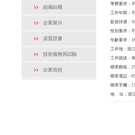
學曆要求：
組織結構
工作年限：
薪資待遇：
5
企業展示
性别要求：
資質證書
年齡要求：
1
工作地：
浙
技術服務與試驗
工作描述：
聯系郵箱：
2
企業視頻
聯系電話：
0
聯系手機：
1
地 址：
浙