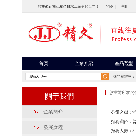
歡迎來到浙江精久軸承工業有限公司！
登陸
|
注冊
首頁
企業介紹
産品選型
熱門關鍵詞：
您當前所在的
關于我們
企業簡介
公司名稱：
招聘職位：
發展曆程
招聘人數：
5