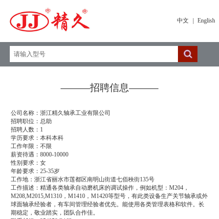
中文
|
English
———
招聘信息
———
公司名称：
浙江精久轴承工业有限公司
招聘职位：
总助
招聘人数：
1
学历要求：
本科本科
工作年限：
不限
薪资待遇：
8000-10000
性别要求：
女
年龄要求：
25-35岁
工作地：
浙江省丽水市莲都区南明山街道七佰秧街135号
工作描述：
精通各类轴承自动磨机床的调试操作，例如机型：M204，
M208,M2015,M1310，M1410，M1420等型号，有此类设备生产关节轴承或外
球面轴承经验者，有车间管理经验者优先。能使用各类管理表格和软件。长
期稳定，敬业踏实，团队合作佳。