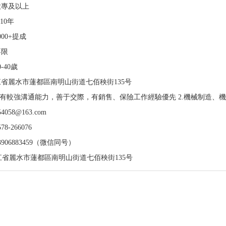
大專及以上
-10年
000+提成
不限
0-40歲
江省麗水市蓮都區南明山街道七佰秧街135号
1.有較強溝通能力，善于交際，有銷售、保險工作經驗優先 2.機械制造、
54058@163.com
578-266076
3906883459（微信同号）
江省麗水市蓮都區南明山街道七佰秧街135号