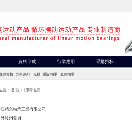
資料下載
行業應用
采購招标
直線導軌
滾珠絲杆
光軸
關節軸承
直線軸承
位置：
首頁
> 招聘信息
浙江精久軸承工業有限公司
内外貿銷售員