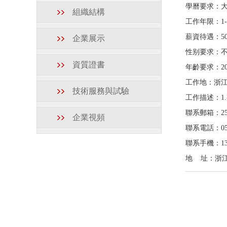
學曆要求：
組織結構
工作年限：
1
薪資待遇：
5
企業展示
性别要求：
資質證書
年齡要求：
2
工作地：
浙
技術服務與試驗
工作描述：
聯系郵箱：
2
企業視頻
聯系電話：
0
聯系手機：
1
地 址：
浙