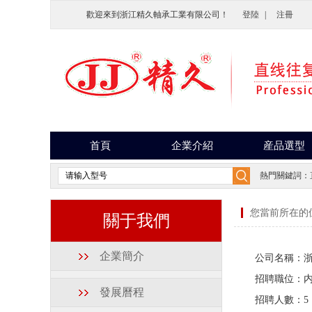
歡迎來到浙江精久軸承工業有限公司！
登陸
|
注冊
首頁
企業介紹
産品選型
熱門關鍵詞：
您當前所在的
關于我們
企業簡介
公司名稱：
招聘職位：
發展曆程
招聘人數：
5