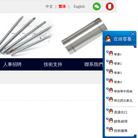
中文
|
繁体
|
English
華東1
人事招聘
技術支持
聯系我們
華東2
華東3
華東4
華南華中西南
華北西北東北
直接出口
銷售經理
技術服務