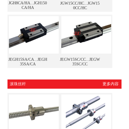
JGH8CA/HA...JGH150
JGW15CC/HC...JGW15
CA/HA
0CC/HC
JEGH15SA/CA...JEGH
JEGW15SC/CC...JEGW
35SA/CA
35SC/CC
滚珠丝杆
更多内容