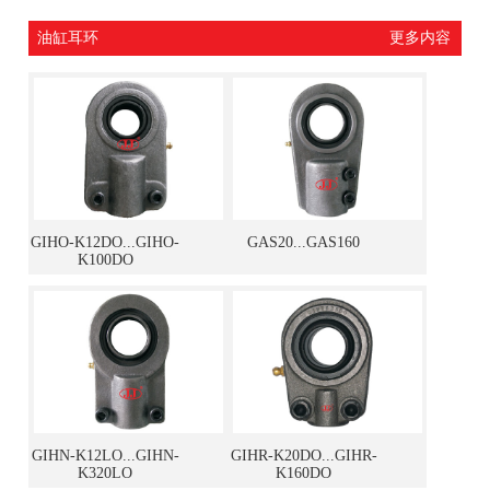
油缸耳环
更多内容
GIHO-K12DO...GIHO-
GAS20...GAS160
K100DO
GIHN-K12LO...GIHN-
GIHR-K20DO...GIHR-
K320LO
K160DO