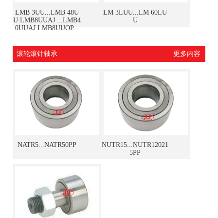
LMB 3UU...LMB 48U
LM 3LUU...LM 60LU
U LMB8UUAJ ...LMB4
U
0UUAJ LMB8UUOP...
LMB40UUOP
滚轮滚针轴承
更多内容
NATR5...NATR50PP
NUTR15...NUTR12021
5PP