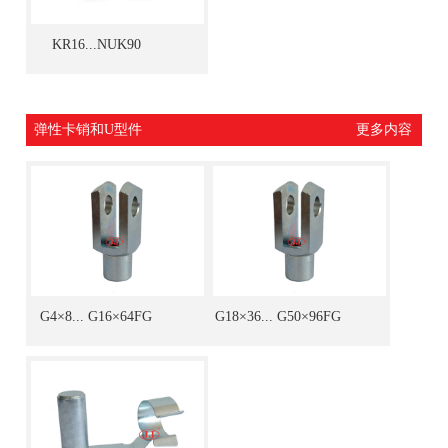
KR16...NUK90
弹性卡销和U型件
更多内容
G4×8... G16×64FG
G18×36... G50×96FG