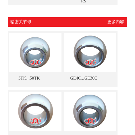
RS
精密关节球
更多内容
3TK...50TK
GE4C...GE30C