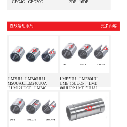
GEG4C...GEG30C
2DP...16DP
直线运动系列
更多内容
LM3UU...LM240UU L
LME5UU...LME80UU
M5UUAJ...LM240UUA
LME 16UUOP ...LME
J LM12UUOP...LM240
80UUOP LME 5UUAJ
UUOP
...LME 80UUAJ