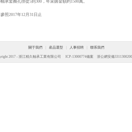
軸承套圈孔徑從5到300，年采購金額約1500萬。
參照2017年12月31日止
關于我們
|
産品選型
|
人事招聘
|
聯系我們
pyright 2017 - 浙江精久軸承工業有限公司
ICP-13000774備案
浙公網安備3311300200