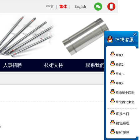
中文
|
繁体
|
English
華東1
人事招聘
技術支持
聯系我們
華東2
華東3
華東4
華南華中西南
華北西北東北
直接出口
銷售經理
6
技術服務