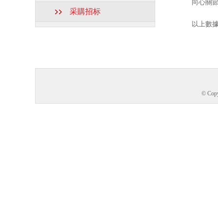
向心關節
采購招标
以上數據
© Co