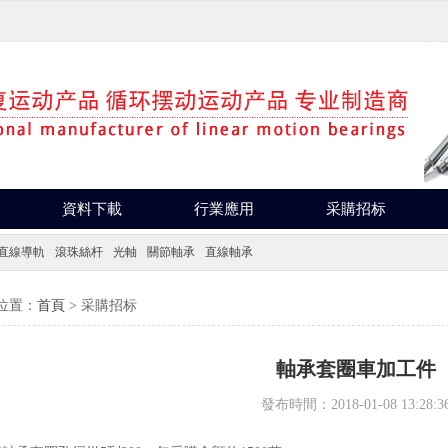
資料下載
行業應用
采購招标
直線導軌
滾珠絲杆
光軸
關節軸承
直線軸承
位置：
首頁
> 采購招标
軸承套圈車加工件
發布時間：2018-01-08 13:28:3