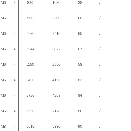
M6
3
830
1680
38
√
M6
3
980
2300
60
√
M6
4
1280
3110
65
√
M6
4
1944
3877
67
√
M6
4
1150
2950
58
√
M6
4
1450
4150
82
√
M6
4
1720
4298
84
√
M6
4
3390
7170
86
√
M8
4
1610
5330
90
√