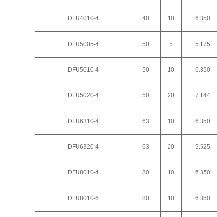
DFU4010-4
40
10
6.350
DFU5005-4
50
5
5.175
DFU5010-4
50
10
6.350
DFU5020-4
50
20
7.144
DFU6310-4
63
10
6.350
DFU6320-4
63
20
9.525
DFU8010-4
80
10
6.350
DFU8010-6
80
10
6.350