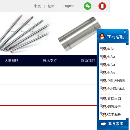
中文
|
繁体
|
English
华东1
华东2
人事招聘
技术支持
联系我们
华东3
华东4
华南华中西南
华北西北东北
直接出口
销售经理
技术服务