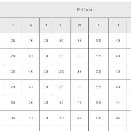
尺寸(mm)
D
A
B
L
W
X
H
28
48
10
80
38
5.5
40
28
48
10
86
38
5.5
40
28
48
10
100
38
5.5
40
28
48
10
96
38
5.5
40
36
58
10
86
47
6.6
44
36
58
10
101
47
6.6
44