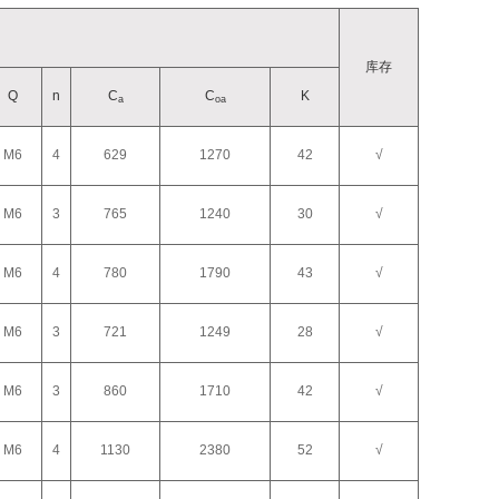
库存
Q
n
C
C
K
a
oa
M6
4
629
1270
42
√
M6
3
765
1240
30
√
M6
4
780
1790
43
√
M6
3
721
1249
28
√
M6
3
860
1710
42
√
M6
4
1130
2380
52
√