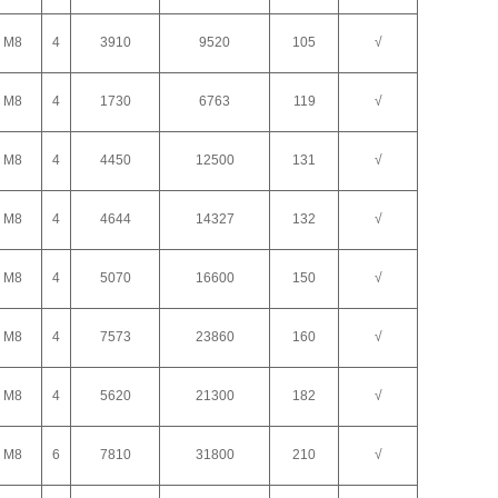
M8
4
3910
9520
105
√
M8
4
1730
6763
119
√
M8
4
4450
12500
131
√
M8
4
4644
14327
132
√
M8
4
5070
16600
150
√
M8
4
7573
23860
160
√
M8
4
5620
21300
182
√
M8
6
7810
31800
210
√