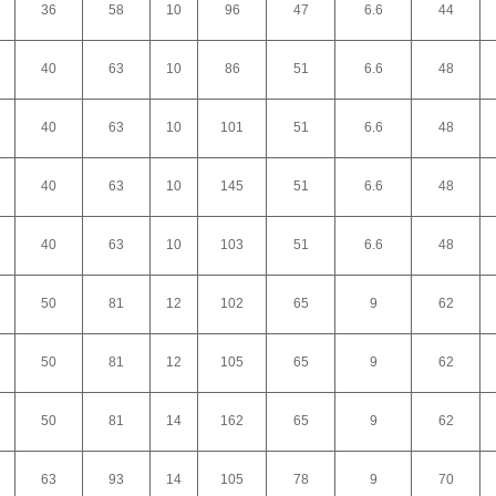
36
58
10
96
47
6.6
44
40
63
10
86
51
6.6
48
40
63
10
101
51
6.6
48
40
63
10
145
51
6.6
48
40
63
10
103
51
6.6
48
50
81
12
102
65
9
62
50
81
12
105
65
9
62
50
81
14
162
65
9
62
63
93
14
105
78
9
70