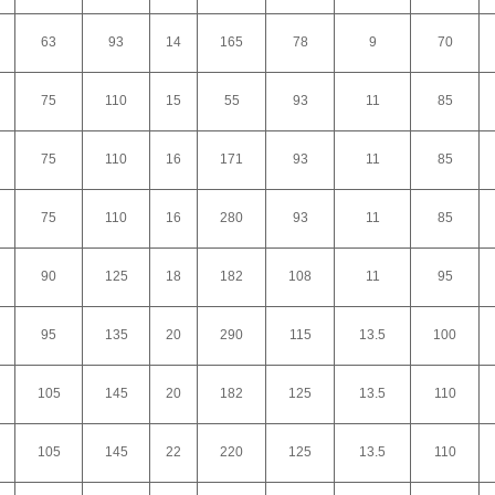
63
93
14
165
78
9
70
75
110
15
55
93
11
85
75
110
16
171
93
11
85
75
110
16
280
93
11
85
90
125
18
182
108
11
95
95
135
20
290
115
13.5
100
105
145
20
182
125
13.5
110
105
145
22
220
125
13.5
110