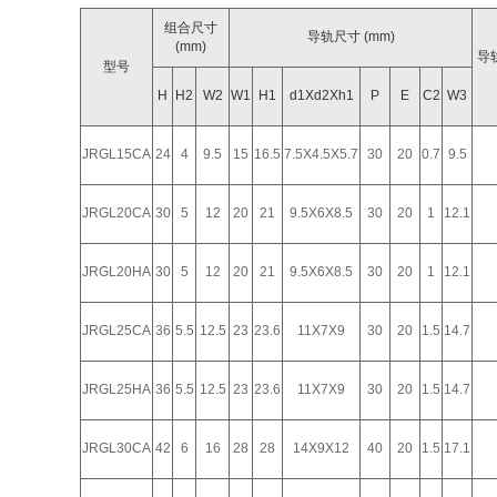
组合尺寸
导轨尺寸 (mm)
(mm)
导
型号
H
H2
W2
W1
H1
d1Xd2Xh1
P
E
C2
W3
JRGL15CA
24
4
9.5
15
16.5
7.5X4.5X5.7
30
20
0.7
9.5
JRGL20CA
30
5
12
20
21
9.5X6X8.5
30
20
1
12.1
JRGL20HA
30
5
12
20
21
9.5X6X8.5
30
20
1
12.1
JRGL25CA
36
5.5
12.5
23
23.6
11X7X9
30
20
1.5
14.7
JRGL25HA
36
5.5
12.5
23
23.6
11X7X9
30
20
1.5
14.7
JRGL30CA
42
6
16
28
28
14X9X12
40
20
1.5
17.1