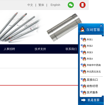
中文
|
繁体
|
English
华东1
华东2
人事招聘
技术支持
联系我们
华东3
华东4
华南华中西南
华北西北东北
直接出口
销售经理
技术服务