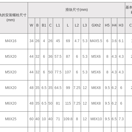
基
滑块尺寸(mm)
轨的安装螺栓尺寸
(mm)
W
B
B1
C
L1
L
L2
L3
GXh2
H5
H4
H3
C
M4X16
34
26
4
26
45
69
4.7
5.3
M4X5.5
6
3.6
6.1
M5X20
44
32
6
36
57.5
87
6
5.3
M5X6
8
4.3
4.3
M5X20
44
32
6
50
77.5
107
6
5.3
M5X6
8
4.3
4.3
M6X20
48
35
6.5
35
64.5
99
7.25
12
M6X8
9.5
6.2
6
M6X20
48
35
6.5
50
81
115
7.25
12
M6X8
9.5
6.2
6
M8X25
60
40
10
40
71
109.8
8
12
M8X10
9.5
6.5
7.3