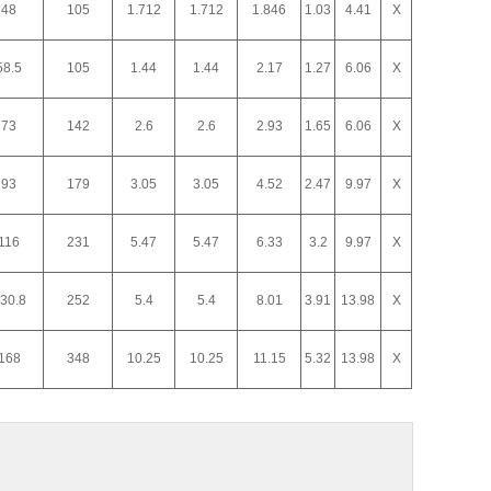
48
105
1.712
1.712
1.846
1.03
4.41
X
58.5
105
1.44
1.44
2.17
1.27
6.06
X
73
142
2.6
2.6
2.93
1.65
6.06
X
93
179
3.05
3.05
4.52
2.47
9.97
X
116
231
5.47
5.47
6.33
3.2
9.97
X
30.8
252
5.4
5.4
8.01
3.91
13.98
X
168
348
10.25
10.25
11.15
5.32
13.98
X