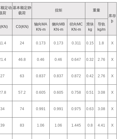
本额定动
基本额定静
扭矩
重量
载荷
载荷
库存
þ
轴向MA
侧向MB
径向MC
滑块
导轨
(KN)
C0(KN)
KN-m
KN-m
KN-m
kg
kg/m
11.4
24
0.173
0.173
0.311
0.15
1.8
X
21.4
46.8
0.46
0.46
0.647
0.32
2.76
X
27
63
0.837
0.837
0.872
0.42
2.76
X
27.8
57.2
0.605
0.605
0.758
0.51
3.08
X
34
74
0.991
0.991
0.975
0.63
3.08
X
39
83
1.06
1.06
1.445
0.8
4.41
X