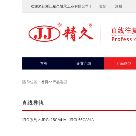
欢迎来到浙江精久轴承工业有限公司！
登陆
|
注册
首页
企业介绍
产品选型
|
当前位置：
首页
>>产品选型
直线导轨
JRG 系列
> JRGL15CA/HA...JRGL55CA/HA