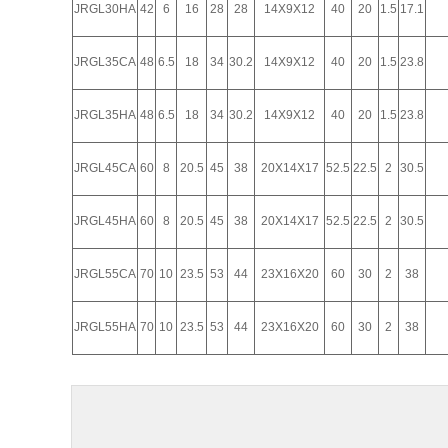
JRGL30HA
42
6
16
28
28
14X9X12
40
20
1.5
17.1
JRGL35CA
48
6.5
18
34
30.2
14X9X12
40
20
1.5
23.8
JRGL35HA
48
6.5
18
34
30.2
14X9X12
40
20
1.5
23.8
JRGL45CA
60
8
20.5
45
38
20X14X17
52.5
22.5
2
30.5
JRGL45HA
60
8
20.5
45
38
20X14X17
52.5
22.5
2
30.5
JRGL55CA
70
10
23.5
53
44
23X16X20
60
30
2
38
JRGL55HA
70
10
23.5
53
44
23X16X20
60
30
2
38