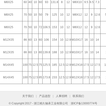
M8X25
60
40
10
60
93
131.8
8
12
M8X10
9.5
6.5
7.3
M8X25
70
50
10
50
79
125
10
12
M8X12
12
9
12.6
M8X25
70
50
10
72
106.5
153
10
12
M8X12
12
9
12.6
M12X35
86
60
13
60
106
154
10
12.9
M10X17
16
10
14
M12X35
86
60
13
80
139.8
188
10
12.9
M10X17
16
10
14
M14X45
100
75
12.5
75
125.5
185
12.5
12.9
M12X18
17.5
12
17.5
1
M14X45
100
75
12.5
95
173.8
233
12.5
12.9
M12X18
17.5
12
17.5
关于我们
|
产品选型
|
人事招聘
|
联系我们
© Copyright 2017 - 浙江精久轴承工业有限公司
浙ICP备13000774号