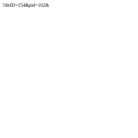
?dirID=154&pid=102&